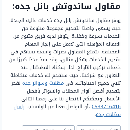
مقاول ساندوتش بانل جده:
يوفر مقاول ساندوتش بانل جده خدمات عالية الجودة،
حيث يسعى جاهدًا لتقديم مجموعة متنوعة من
الخدمات بسرعة وكفاءة. يتوفر لديه فريق متنوع من
العمالة المؤهلة التي تعمل على إنجاز المهام
المختلفة. يتمتع المقاول بخبرات واسعة تساهم في
تقديم الخدمات بشكل مثالي، وقد نفذ عددًا كبيرًا من
خدمات تركيب الألواح. لذا، يمكنك الاطمئنان عند
التعاون مع شركتنا، حيث سنقدم لك خدمات متكاملة
تلبي جميع احتياجاتك. في
مظلات وسواتر جده
نفخر
بتقديم أفضل أنواع المظلات والسواتر بأفضل
الأسعار. ويمكنكم الاتصال بنا على رقمنا التالي:
0533716416
،أو التواصل معنا عبر الواتساب:
راسل
مظلات جده
.
وسوم