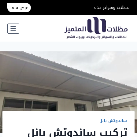
لتجاوز
مظلات وسواتر جده
عرض سعر
لى
لمحتوى
ساندوتش بانل
تركيب ساندوتش بانل