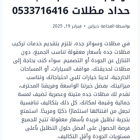
حداد مظلات 0533716416
بواسطة
الفخامة ديزاين
فبراير 19, 2025
في مظلات وسواتر جده، نلتزم بتقديم خدمات تركيب
مظلات جده بأسعار معقولة تناسب الجميع، دون
التنازل عن الجودة أو التصميم. سواء كنت بحاجة إلى
مظلات لحديقتك، مواقف السيارات، أو المساحات
الخارجية، لدينا خيارات تلبي احتياجاتك وتناسب
ميزانيتك. بفضل خبرتنا الواسعة وفريقنا المحترف،
نقدم لك مظلات جده متينة وعصرية تضيف لمسة
جمالية وقيمة لمكانك. كل ذلك بتكاليف تنافسية
تجعل من اقتنائها استثمارًا ذكيًا ومريحًا. استمتع
بتجربة تظليل فريدة بأسعار معقولة تتيح للجميع
فرصة الحصول على أفضل حلول التظليل بأعلى
مستويات الجودة وأقل التكاليف.