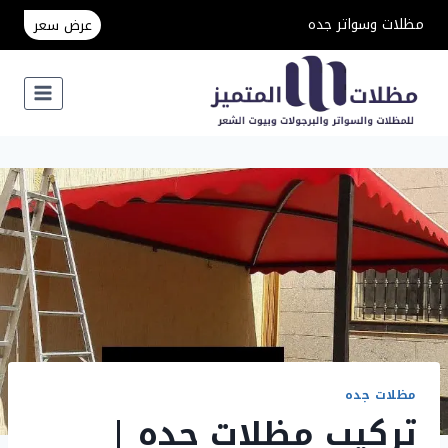
لتجاوز
مظلات وسواتر جده
عرض سعر
لى
لمحتوى
مظلات جده
تركيب مظلات جده |