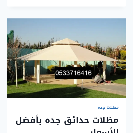
ساندوتش
بانل
جده
مقاول
غرف
ساندوتش
بانل
مظلات جده
مظلات حدائق جده بأفضل
الأسعار