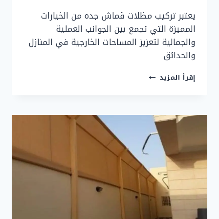
يعتبر تركيب مظلات قماش جده من الخيارات
المميزة التي تجمع بين الجوانب العملية
والجمالية لتعزيز المساحات الخارجية في المنازل
والحدائق
تركيب
إقرأ المزيد
مظلات
قماش
جده
بأفضل
التصاميم
0533716416
مظلات
جده