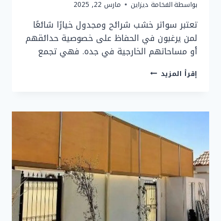
بواسطة
الفخامة ديزاين
مارس 22, 2025
تعتبر سواتر خشب شرائح ومجدول خيارًا شائعًا
لمن يرغبون في الحفاظ على خصوصية حدائقهم
أو مساحاتهم الخارجية في جده. فهي تجمع
تركيب
إقرأ المزيد
سواتر
خشب
شرائح
ومجدول
بجده
من
شركة
مظلات
جده