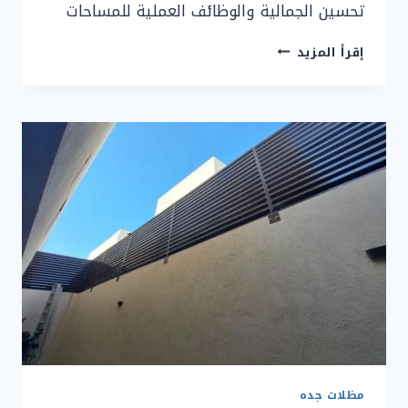
تحسين الجمالية والوظائف العملية للمساحات
مظلات
إقرأ المزيد
وسواتر
حي
النسيم
جده
|
شركة
تركيب
مظلات
جده
مظلات جده