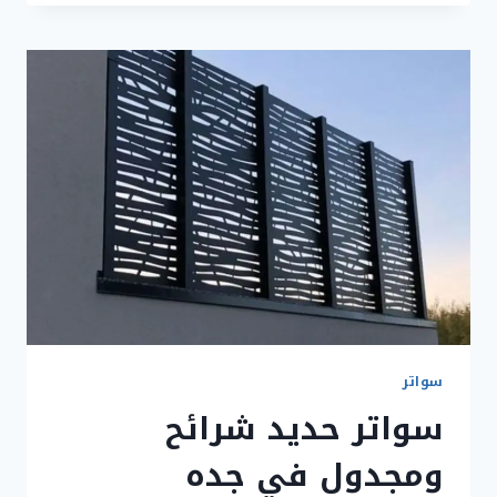
بولي
ايثيلين
وبي
في
سي
في
جده
بأفضل
الأسعار
سواتر
سواتر حديد شرائح
ومجدول في جده