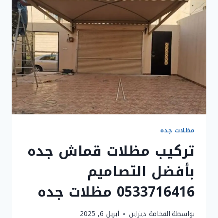
|
خدمات
تركيب
مظلات
وسواتر
جده
مظلات جده
تركيب مظلات قماش جده
بأفضل التصاميم
0533716416 مظلات جده
بواسطة
الفخامة ديزاين
أبريل 6, 2025