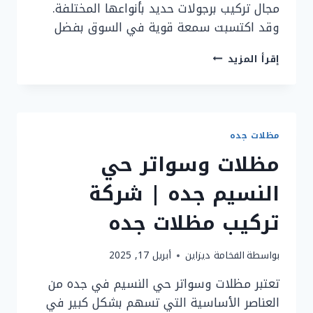
مجال تركيب برجولات حديد بأنواعها المختلفة.
وقد اكتسبت سمعة قوية في السوق بفضل
تركيب
إقرأ المزيد
برجولات
حديد
في
جده:
برجولات
مظلات جده
حدائق،
مظلات وسواتر حي
برجولات
جلسات
النسيم جده | شركة
جده
تركيب مظلات جده
بواسطة
الفخامة ديزاين
أبريل 17, 2025
تعتبر مظلات وسواتر حي النسيم في جده من
العناصر الأساسية التي تسهم بشكل كبير في