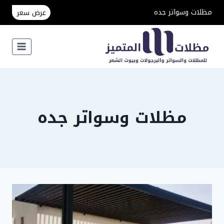
لتجاوز
مظلات وسواتر جده
عرض سعر
لى
لمحتوى
مظلات وسواتر جده