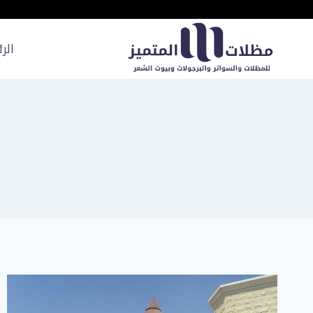
لتجاوز
لى
لمحتوى
الر