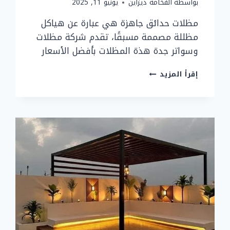
بواسطة
الفخامة ديزاين
يونيو 11, 2025
مظلات حدائق جاهزة هي عبارة عن هياكل
مظللة مصممة مسبقًا، تقدم شركة مظلات
وسواتر جدة هذة المظلات بأفضل الأسعار
مظلات
إقرأ المزيد
حدائق
جاهزة
–
خدمات
تركيب
مظلات
الحدائق
بأفضل
الأشكال