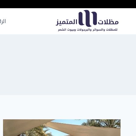
لتجاوز
لى
لمحتوى
الر