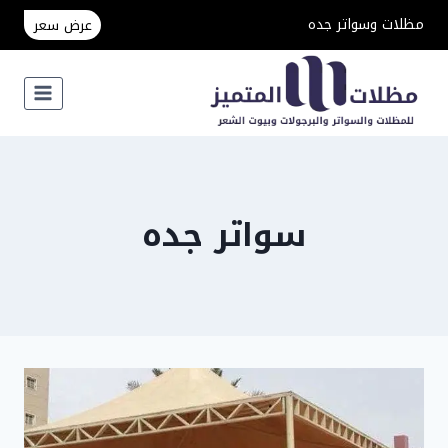
لتجاوز
مظلات وسواتر جده
عرض سعر
لى
لمحتوى
سواتر جده