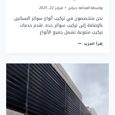
بواسطة
الفخامة ديزاين
فبراير 22, 2025
نحن متخصصون في تركيب أنواع سواتر البساتين،
بالإضافة إلى تركيب سواتر جده. نقدم خدمات
تركيب متنوعة تشمل جميع الأنواع
سواتر
إقرأ المزيد
البساتين
جده
تركيب
سواتر
حي
البساتين
0533716416