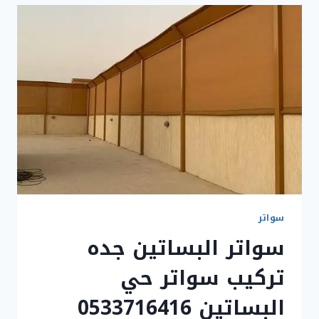
سواتر
حي
المحمدية
في
جده
سواتر
سواتر البساتين جده
تركيب سواتر حي
البساتين 0533716416