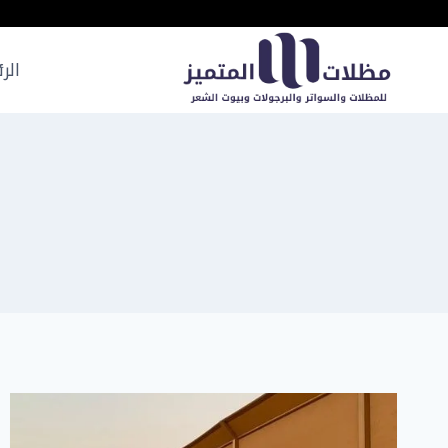
لتجاوز
لى
لمحتوى
الر