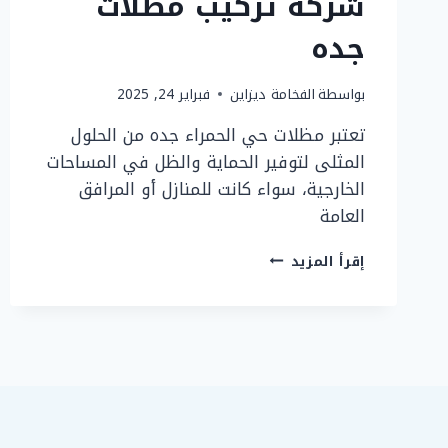
شركة تركيب مظلات
جده
بواسطة
الفخامة ديزاين
فبراير 24, 2025
تعتبر مظلات حي الحمراء جده من الحلول
المثلى لتوفير الحماية والظل في المساحات
الخارجية، سواء كانت للمنازل أو المرافق
العامة
مظلات
إقرأ المزيد
حي
الحمراء
جده
شركة
تركيب
مظلات
جده