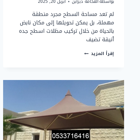
بواسطة
الفخامة ديزاين
أبريل 20, 2025
لم تعد مساحة السطح مجرد منطقة
مهملة، بل يمكن تحويلها إلى مكان نابض
بالحياة من خلال تركيب مظلات اسطح جده
أنيقة تضيف
تركيب
إقرأ المزيد
مظلات
اسطح
في
جده
|
شركة
تركيب
مظلات
وسواتر
جده
0533716416