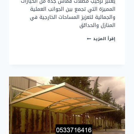
يعتبر تركيب مظلات قماش جده من الخيارات
المميزة التي تجمع بين الجوانب العملية
والجمالية لتعزيز المساحات الخارجية في
المنازل والحدائق
تركيب
إقرأ المزيد
مظلات
قماش
جده
بأفضل
التصاميم
0533716416
مظلات
جده