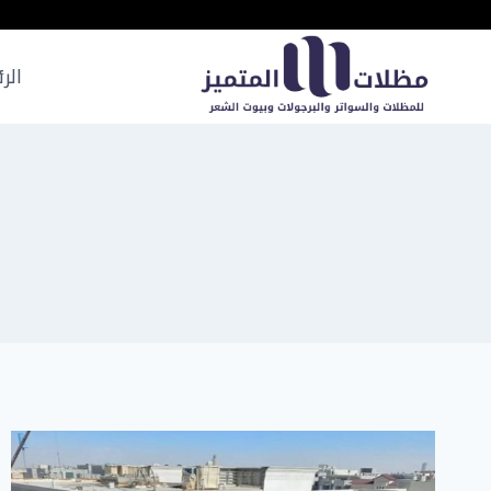
لتجاوز
لى
لمحتوى
الر