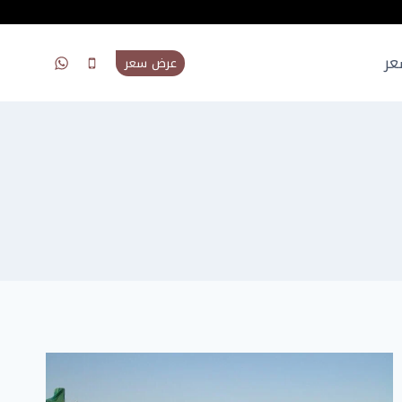
عر
عرض سعر