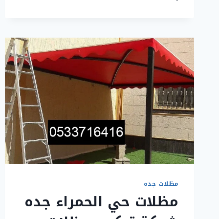
الخالديه
جده
خدمات
تركيب
مظلات
جده
مظلات جده
مظلات حي الحمراء جده