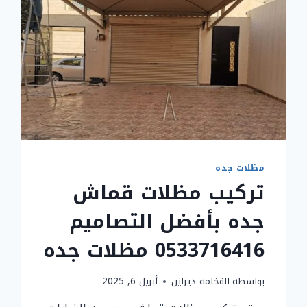
مظلات جده
تركيب مظلات قماش
جده بأفضل التصاميم
0533716416 مظلات جده
بواسطة
الفخامة ديزاين
أبريل 6, 2025