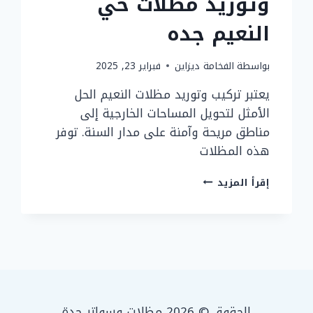
وتوريد مظلات حي
النعيم جده
بواسطة
الفخامة ديزاين
فبراير 23, 2025
يعتبر تركيب وتوريد مظلات النعيم الحل
الأمثل لتحويل المساحات الخارجية إلى
مناطق مريحة وآمنة على مدار السنة. توفر
هذه المظلات
مظلات
إقرأ المزيد
النعيم
تركيب
وتوريد
مظلات
حي
النعيم
جده
الحقوق © 2026 مظلات وسواتر جدة