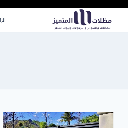
لتجاوز
لى
لمحتوى
الر