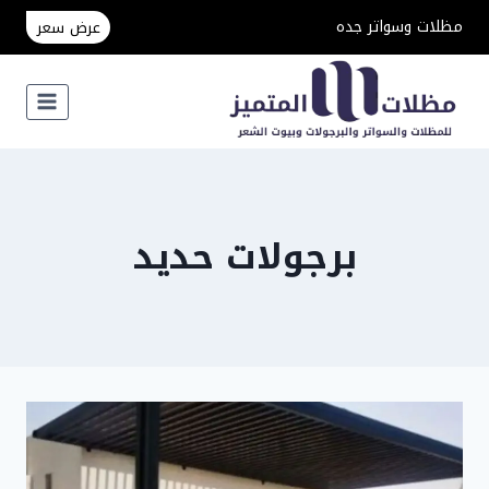
لتجاوز
مظلات وسواتر جده
عرض سعر
لى
لمحتوى
برجولات حديد