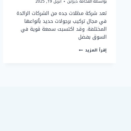
بواسطة
الفخامة ديزاين
أبريل 19, 2025
تعد شركة مظلات جده من الشركات الرائدة
في مجال تركيب برجولات حديد بأنواعها
المختلفة. وقد اكتسبت سمعة قوية في
السوق بفضل
تركيب
إقرأ المزيد
برجولات
حديد
في
جده:
برجولات
حدائق،
برجولات
جلسات
جده