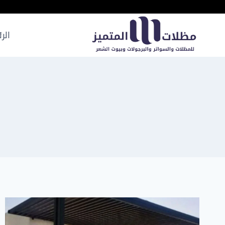
لتجاوز
لى
لمحتوى
الر