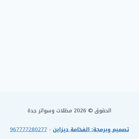
الحقوق © 2026 مظلات وسواتر جدة
تصميم وبرمجة: الفخامة ديزاين
-
967777280277